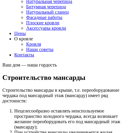
Натуральная черепица
Битумная черепица
Натуральный сланец
Фасадные работы
Плоские кровли
Аксессуары кровли
Цены
О кровле
Кровля
Наши советы
Контакты
Ваш дом — наша гордость
Cтроительство мансарды
Строительство мансарды в крыше, т.е. переоборудование
чердака под мансардный этаж (мансарду) имеет ряд
достоинств:
Нецелесообразно оставлять неиспользуемое
пространство холодного чердака, всегда возникает
желание переоборудовать его под мансардный этаж
(мансарду);
При устройстве мансарды увеличивается жилая