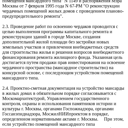
помещения мансардного типа" N 1149 и распоряжения Мэра
Москвы от 7 февраля 1995 года N 67-РМ "О реконструкции
чердачных помещений жилых домов с проведением планово-
предупредительного ремонта".
2.3. Проведение работ по освоению чердаков проводится с
целью выполнения программы капитального ремонта и
реконструкции зданий в городе Москве, создания
дополнительной жилой площади без застройки новых
земельных участков и привлечения внебюджетных средств
для строительства жилья и решения вопросов внебюджетного
финансирования ремонта жилищного фонда. Указанная цель
достигается путем продажи прав инвестирования на освоение
чердачного пространства (мансардное строительство) на
конкурсной основе, с последующим устройством помещений
мансардного типа.
2.4. Проектно-сметная документация на устройство мансарды
в жилых домах в обязательном порядке согласовывается с
Москомархитектурой, Управлением государственного
контроля, охраны и использования памятников истории и
культуры г. Москвы, органами Госпожнадзора, органами
Госсанэпиднадзора, МосжилНИИпроектом в порядке,
определенном нормативными актами г. Москвы. При этом,
если устройство помещений мансардного типа