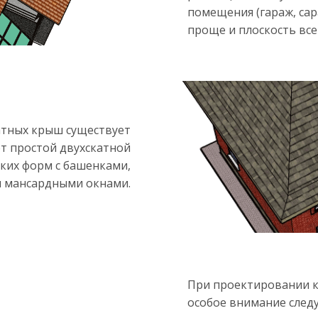
помещения (гараж, сара
проще и плоскость все
атных крыш существует
т простой двухскатной
ских форм с башенками,
и мансардными окнами.
При проектировании к
особое внимание след