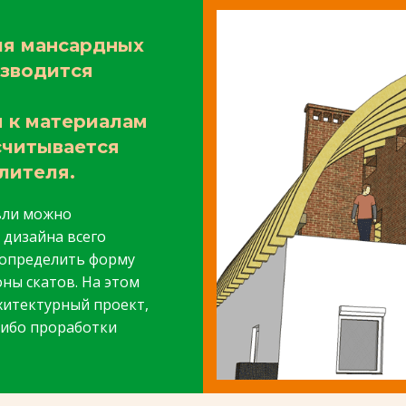
ия мансардных
изводится
 к материалам
считывается
лителя.
вли можно
 дизайна всего
допределить форму
ны скатов. На этом
хитектурный проект,
 либо проработки