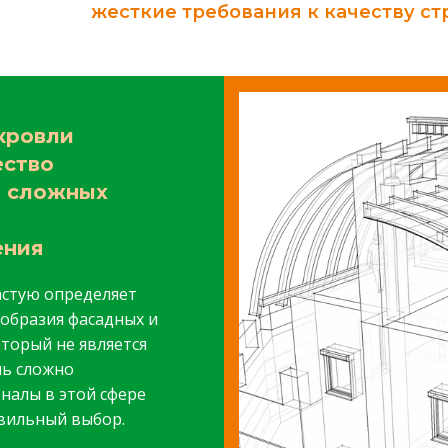
жесткие требования к качеству ст
кровли
ество
и сложных
ения
астую определяет
ообразия фасадных и
торый не является
нь сложно
налы в этой сфере
вильный выбор.