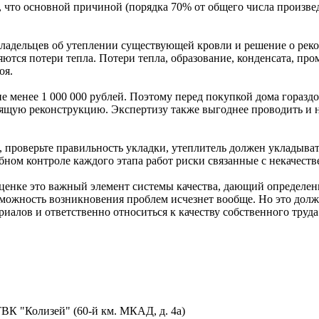
, что основной причиной (порядка 70% от общего числа произве
адельцев об утеплении существующей кровли и решение о рек
ются потери тепла. Потери тепла, образование, конденсата, про
оя.
не менее 1 000 000 рублей. Поэтому перед покупкой дома горазд
ящую реконструкцию. Экспертизу также выгоднее проводить и н
 проверьте правильность укладки, утеплитель должен укладывать
ном контроле каждого этапа работ риски связанные с некачест
оценке это важный элемент системы качества, дающий определен
озможность возникновения проблем исчезнет вообще. Но это до
иалов и ответственно относиться к качеству собственного труда
ТВК "Колизей" (60-й км. МКАД, д. 4а)