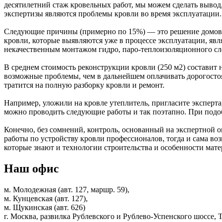
десятилетний стаж кровельных работ, мы можем сделать вывод
экспертизы являются проблемы кровли во время эксплуатации.
Следующие причины (примерно по 15%) — это решение домовл
кровли, которые выявляются уже в процессе эксплуатации, явля
некачественным монтажом гидро, паро-теплоизоляционного сл
В среднем стоимость реконструкции кровли (250 м2) составит 
возможные проблемы, чем в дальнейшем оплачивать дорогосто
тратится на полную разборку кровли и ремонт.
Например, уложили на кровле утеплитель, пригласите эксперта,
можно проводить следующие работы и так поэтапно. При подоб
Конечно, без сомнений, контроль, основанный на экспертной 
работы по устройству кровли профессионалов, тогда и сама в
которые знают и технологии строительства и особенности матер
Наш офис
м. Молодежная (авт. 127, маршр. 59),
м. Кунцевская (авт. 127),
м. Щукинская (авт. 626)
г. Москва, развилка Рублевского и Рублево-Успенского шоссе, 