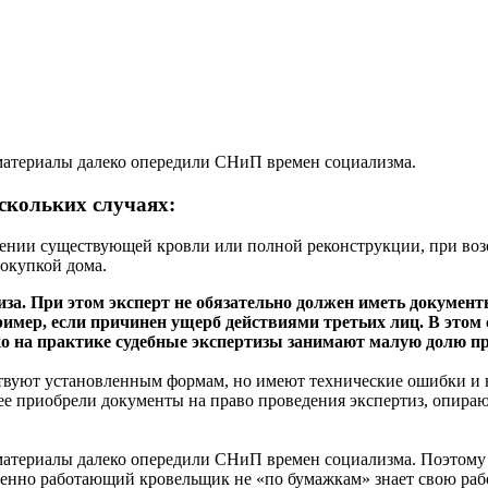
 материалы далеко опередили СНиП времен социализма.
скольких случаях:
лении существующей кровли или полной реконструкции, при воз
покупкой дома.
иза. При этом эксперт не обязательно должен иметь докумен
апример, если причинен ущерб действиями третьих лиц. В этом
ко на практике судебные экспертизы занимают малую долю п
твуют установленным формам, но имеют технические ошибки и н
ее приобрели документы на право проведения экспертиз, опираю
материалы далеко опередили СНиП времен социализма. Поэтому 
енно работающий кровельщик не «по бумажкам» знает свою работ